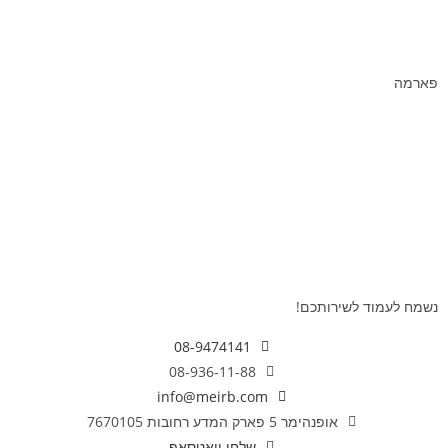
הכנת דוגמאות לאנליזה
מכשור וציוד מחודש
פארמה
TOC / אנלייזרים ו- כמוטוגרפיה
פלטות ובוחשים מגנטיים
צ׳ילרים
צנטריפוגות
מקררים ומקפיאים מעבדתיים
פרמנטור/ביו-ראקטור
נשמח לעמוד לשירותכם!
08-9474141
08-936-11-88
info@meirb.com
אופנהימר 5 פארק המדע רחובות 7670105
שלחו וואטסאפ