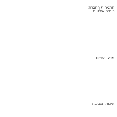
התמחות החברה:
כימיה אנלטית
TOC / אנלייזרים ו- כמוטוגרפיה
פלטות ובוחשים מגנטיים
ספקטרופוטומטריה
מחוללי גזים
הכנת דוגמאות לאנליזה
מדעי החיים
פלטות ובוחשים מגנטיים
אינקובטורים ותאי אקלים
צנטריפוגות
פרמנטור/ביו-ראקטור
איכות הסביבה
TOC / אנלייזרים" ו- "כמוטוגרפיה