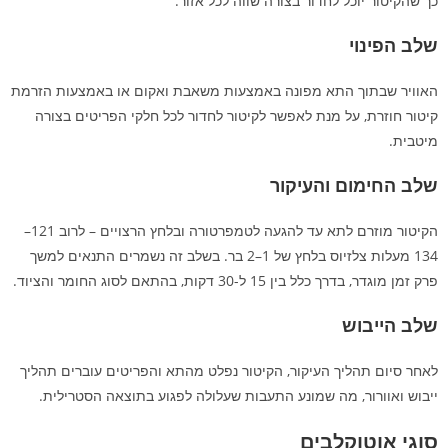
כך שהקיטור יוכל לחדור בצורה שווה לכל אזור.
שלב הפינוי
האוויר שבתוך התא מפונה באמצעות משאבת ואקום או באמצעות הזרמת
קיטור חוזרת, על מנת לאפשר לקיטור לחדור לכל חלקי הפריטים בצורה
מיטבית.
שלב החימום והעיקור
הקיטור מוזרם לתא עד להגעה לטמפרטורה ובלחץ הרצויים – לרוב 121–
134 מעלות צלזיוס בלחץ של 1–2 בר. בשלב זה נשמרים התנאים למשך
פרק זמן מוגדר, בדרך כלל בין 15 ל-30 דקות, בהתאם לסוג החומר והציוד.
שלב הייבוש
לאחר סיום תהליך העיקור, הקיטור נפלט מהתא והפריטים עוברים תהליך
ייבוש ואוורור, מה שמונע התעבות שעלולה לפגוע בתוצאה הסטרילית.
סוגי אוטוקלבים